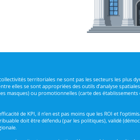
collectivités territoriales ne sont pas les secteurs les plus
entre elles se sont appropriées des outils d’analyse spatiale
on des masques) ou promotionnelles (carte des établissements
ficacité de KPI, il n’en est pas moins que les ROI et l’optimis
buable doit être défendu (par les politiques), validé (démocr
ionale.