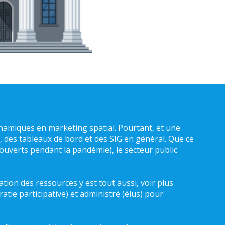
 dynamiques en marketing spatial. Pourtant, et une
s, des tableaux de bord et des SIG en général. Que ce
 ouverts pendant la pandémie), le secteur public
ation des ressources y est tout aussi, voir plus
atie participative) et administré (élus) pour