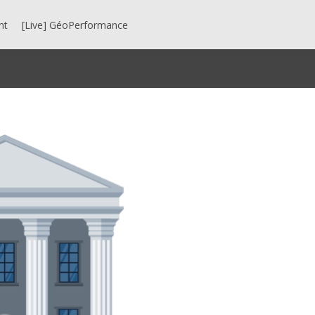
nt
[Live] GéoPerformance